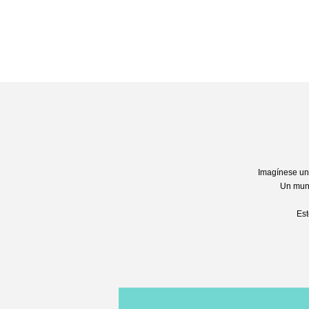
Imagínese un 
Un mund
Est