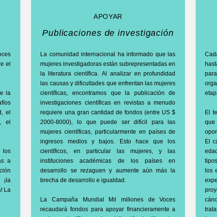
APOYAR
Publicaciones de investigación
oces
La comunidad internacional ha informado que las
Cad
e el
mujeres investigadoras están subrepresentadas en
hast
la literatura científica. Al analizar en profundidad
para
las causas y dificultades que enfrentan las mujeres
orga
de la
científicas, encontramos que la publicación de
etap
fíos
investigaciones científicas en revistas a menudo
, el
requiere una gran cantidad de fondos (entre US $
El t
, el
2000-8000), lo que puede ser difícil para las
que
mujeres científicas, particularmente en países de
opor
ingresos medios y bajos. Esto hace que los
El c
 los
científicos, en particular las mujeres, y las
edad
as a
instituciones académicas de los países en
tipo
ción
desarrollo se rezaguen y aumente aún más la
los 
 ¡la
brecha de desarrollo e igualdad.
expe
! La
proy
La Campaña Mundial Mil millones de Voces
cán
recaudará fondos para apoyar financieramente a
tra