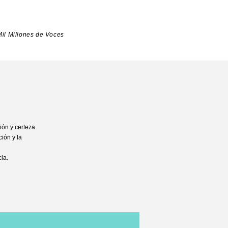
il Millones de Voces
ión y certeza.
ión y la
cia.